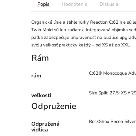
Popis
Hodnotenie
Diskusia
Organické línie a štíhle rúrky Reaction C:62 nie s
Twin Mold sú len začiatok. Integrovaná objímka sed
pätka zabezpečuje pripravenosť na budúce upgrady
svoju veľkosť prakticky každý – od XS až po XXL.
Rám
C:62® Monocoque Adva
rám
Size Split: 27.5: XS // 2
veľkosti
Odpruženie
RockShox Recon Silve
Odpružená
vidlica