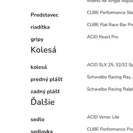
Inserts for Angle Adju
CUBE Performance Ste
Predstavec
CUBE Flat Race Bar P
riadítka
ACID React Pro
gripy
Kolesá
ACID SLX 25, 32/32 
kolesá
Schwalbe Racing Ray, 
predný plášť
Schwalbe Racing Ralph
zadný plášť
Ďalšie
ACID Venec Lite
sedlo
CUBE Performance Po
sedlovka