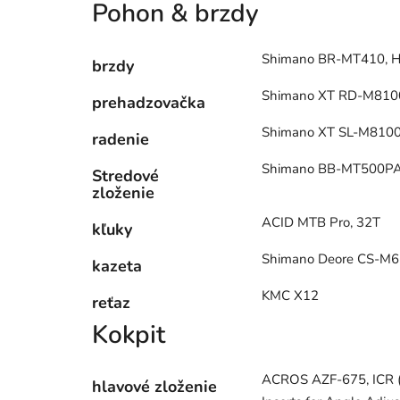
Pohon & brzdy
Shimano BR-MT410, Hy
brzdy
Shimano XT RD-M8100
prehadzovačka
Shimano XT SL-M810
radenie
Shimano BB-MT500PA,
Stredové
zloženie
ACID MTB Pro, 32T
kľuky
Shimano Deore CS-M6
kazeta
KMC X12
reťaz
Kokpit
ACROS AZF-675, ICR (I
hlavové zloženie