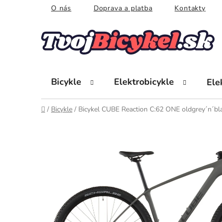
Prejsť
O nás
Doprava a platba
Kontakty
na
obsah
Bicykle
Elektrobicykle
Ele
Domov
/
Bicykle
/
Bicykel CUBE Reaction C:62 ONE oldgrey´n´bl