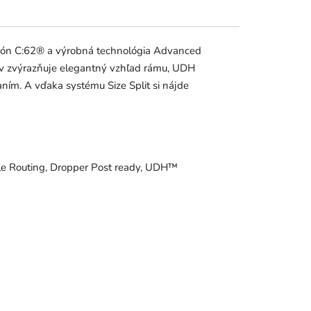
karbón C:62® a výrobná technológia Advanced
lov zvýrazňuje elegantný vzhľad rámu, UDH
ím. A vďaka systému Size Split si nájde
e Routing, Dropper Post ready, UDH™