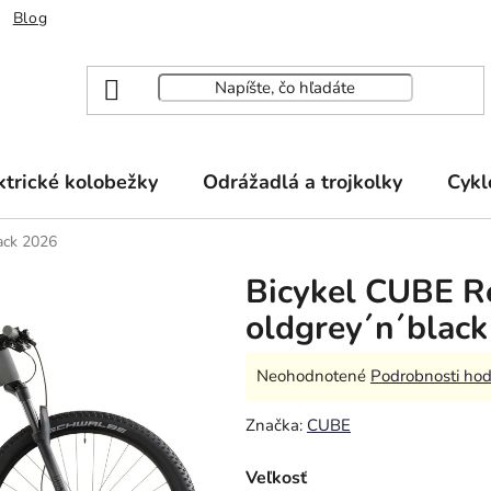
Blog
ktrické kolobežky
Odrážadlá a trojkolky
Cykl
ack 2026
Bicykel CUBE R
oldgrey´n´blac
Priemerné
Neohodnotené
Podrobnosti hod
hodnotenie
Značka:
CUBE
produktu
je
Veľkosť
0,0