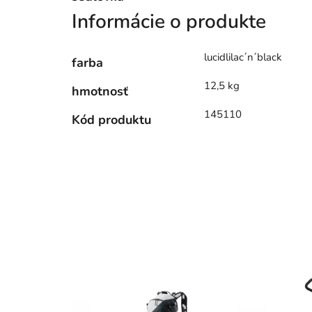
Informácie o produkte
lucidlilac´n´black
farba
12,5 kg
hmotnosť
145110
Kód produktu