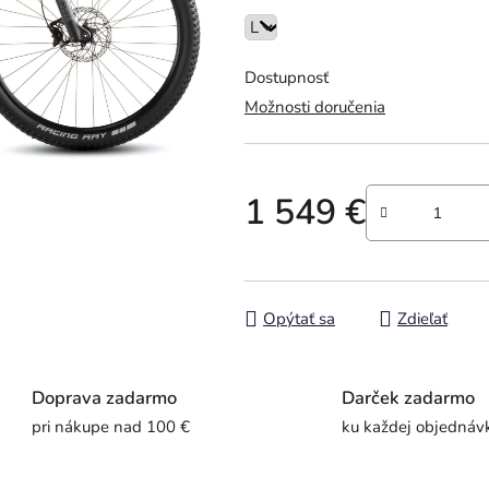
z
5
hviezdičiek.
Dostupnosť
Možnosti doručenia
1 549 €
Jednotková cena:
Opýtať sa
Zdieľať
Doprava zadarmo
Darček zadarmo
pri nákupe nad 100 €
ku každej objednáv