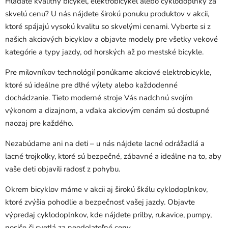
Hľadáte kvalitný bicykel, elektrobicykel alebo cyklodoplnky za
c
n
i
i
skvelú cenu? U nás nájdete širokú ponuku produktov v akcii,
e
e
ktoré spájajú vysokú kvalitu so skvelými cenami. Vyberte si z
p
našich akciových bicyklov a objavte modely pre všetky vekové
r
kategórie a typy jazdy, od horských až po mestské bicykle.
v
k
Pre milovníkov technológií ponúkame akciové elektrobicykle,
y
ktoré sú ideálne pre dlhé výlety alebo každodenné
v
dochádzanie. Tieto moderné stroje Vás nadchnú svojím
ý
výkonom a dizajnom, a vďaka akciovým cenám sú dostupné
p
naozaj pre každého.
i
s
Nezabúdame ani na deti – u nás nájdete lacné odrážadlá a
u
lacné trojkolky, ktoré sú bezpečné, zábavné a ideálne na to, aby
vaše deti objavili radosť z pohybu.
Okrem bicyklov máme v akcii aj širokú škálu cyklodoplnkov,
ktoré zvýšia pohodlie a bezpečnosť vašej jazdy. Objavte
výpredaj cyklodoplnkov, kde nájdete prilby, rukavice, pumpy,
nosiče či svetlá za neodolateľné ceny.