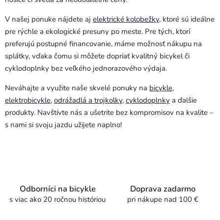
V našej ponuke nájdete aj
elektrické kolobežky
, ktoré sú ideálne
pre rýchle a ekologické presuny po meste. Pre tých, ktorí
preferujú postupné financovanie, máme možnosť nákupu na
splátky, vďaka čomu si môžete dopriať kvalitný bicykel či
cyklodoplnky bez veľkého jednorazového výdaja.
Neváhajte a využite naše skvelé ponuky na
bicykle
,
elektrobicykle
,
odrážadlá a trojkolky
,
cyklodoplnky
a ďalšie
produkty. Navštívte nás a ušetrite bez kompromisov na kvalite –
s nami si svoju jazdu užijete naplno!
Odborníci na bicykle
Doprava zadarmo
s viac ako 20 ročnou históriou
pri nákupe nad 100 €