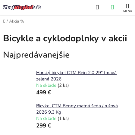
Prejsť
Hľadať
NÁKUP
na
obsah
KOŠÍK
Domov
/
Akcia %
Bicykle a cyklodoplnky v akcii
Najpredávanejšie
Horský bicykel CTM Rein 2.0 29" tmavá
zelená 2026
Na sklade
(2 ks)
499 €
Bicykel CTM Benny matná šedá / ružová
2026 9,3 Kg !
Na sklade
(1 ks)
299 €