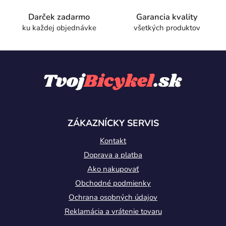
Darček zadarmo
Garancia kvality
ku každej objednávke
všetkých produktov
Z
á
p
ä
t
ZÁKAZNÍCKY SERVIS
i
Kontakt
e
Doprava a platba
Ako nakupovať
Obchodné podmienky
Ochrana osobných údajov
Reklamácia a vrátenie tovaru