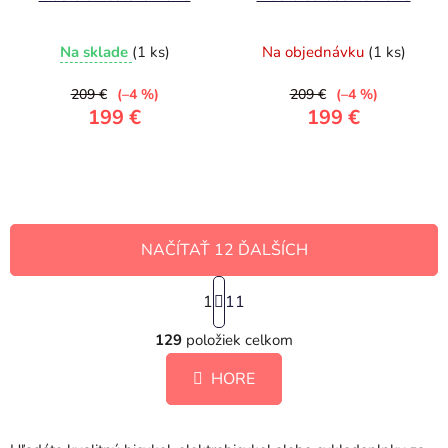
Na sklade
(1 ks)
Na objednávku
(1 ks)
209 €
(–4 %)
209 €
(–4 %)
199 €
199 €
NAČÍTAŤ 12 ĎALŠÍCH
S
1
t
11
O
r
á
129
položiek celkom
v
n
l
k
HORE
á
o
d
v
a
a