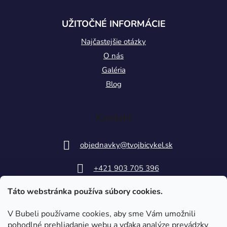
UŽITOČNÉ INFORMÁCIE
Najčastejšie otázky
O nás
Galéria
Blog
Kontakt
objednavky
@
tvojbicykel.sk
+421 903 705 396
Táto webstránka používa súbory cookies.
V Bubeli používame cookies, aby sme Vám umožnili
pohodlné prehliadanie webu a vďaka analýze prevádzky