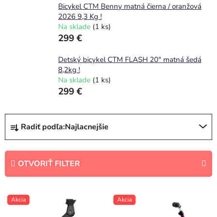
Bicykel CTM Benny matná čierna / oranžová
2026 9,3 Kg !
Na sklade
(1 ks)
299 €
Detský bicykel CTM FLASH 20" matná šedá
8,2kg !
Na sklade
(1 ks)
299 €
R
Radiť podľa:
Najlacnejšie
a
d
e
OTVORIŤ FILTER
n
i
V
Akcia
Akcia
e
ý