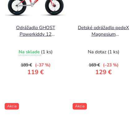
Odrážadlo GHOST
Detské odrážadlo pedeX
Powerkiddy 12
Magnesium
Rainbow Silver/Red
čierno/modré
Gloss
Na sklade
(1 ks)
Na dotaz
(1 ks)
189 €
(–37 %)
169 €
(–23 %)
119 €
129 €
Akcia
Akcia