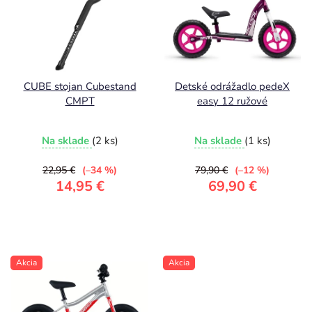
p
p
r
i
o
s
d
p
u
r
CUBE stojan Cubestand
Detské odrážadlo pedeX
CMPT
easy 12 ružové
k
o
t
d
Na sklade
(2 ks)
Na sklade
(1 ks)
o
u
v
k
22,95 €
(–34 %)
79,90 €
(–12 %)
14,95 €
69,90 €
t
o
v
Akcia
Akcia