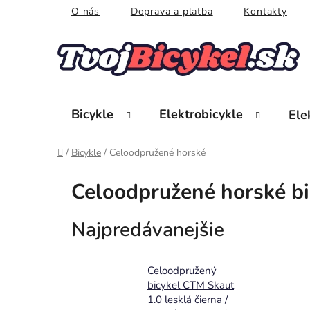
Prejsť
O nás
Doprava a platba
Kontakty
na
obsah
Bicykle
Elektrobicykle
Ele
Domov
/
Bicykle
/
Celoodpružené horské
Celoodpružené horské bi
Najpredávanejšie
Celoodpružený
bicykel CTM Skaut
1.0 lesklá čierna /