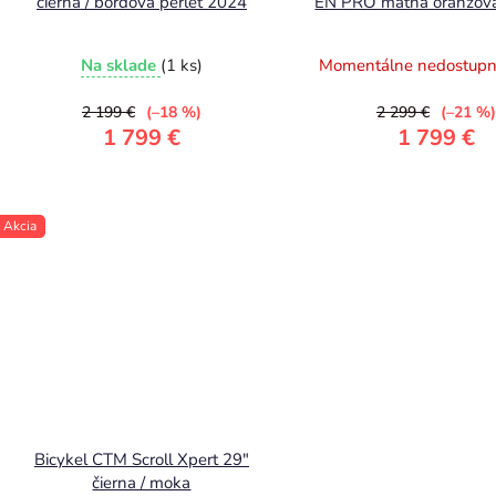
čierna / bordová perleť 2024
EN PRO matná oranžová 
perleť 2025
Na sklade
(1 ks)
Momentálne nedostup
2 199 €
(–18 %)
2 299 €
(–21 %)
1 799 €
1 799 €
Akcia
Bicykel CTM Scroll Xpert 29"
čierna / moka