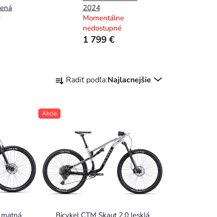
lená
2024
)
Momentálne
nedostupné
1 799 €
R
Radiť podľa:
Najlacnejšie
a
d
e
Akcia
n
i
e
p
r
o
0 matná
Bicykel CTM Skaut 2.0 lesklá