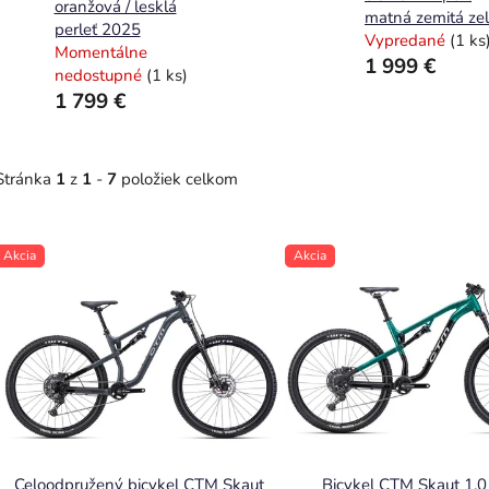
oranžová / lesklá
matná zemitá ze
perleť 2025
Vypredané
(1 ks
Momentálne
1 999 €
nedostupné
(1 ks)
1 799 €
Stránka
1
z
1
-
7
položiek celkom
V
Akcia
Akcia
ý
p
i
s
p
r
o
Celoodpružený bicykel CTM Skaut
Bicykel CTM Skaut 1.