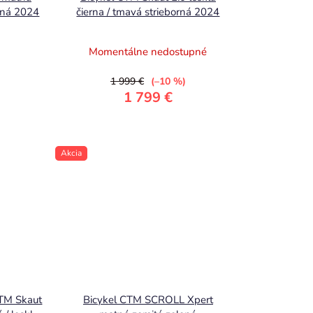
d
lená 2024
čierna / tmavá strieborná 2024
u
k
)
Momentálne nedostupné
t
o
1 999 €
(–10 %)
1 799 €
v
Akcia
CTM Skaut
Bicykel CTM SCROLL Xpert