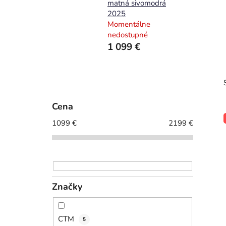
matná sivomodrá
2025
Momentálne
nedostupné
1 099 €
B
o
č
Cena
n
1099
€
2199
€
ý
p
a
n
Značky
e
l
CTM
5