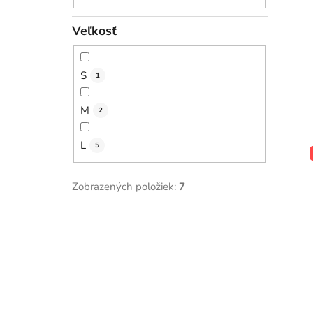
Veľkosť
S
1
M
2
L
5
Zobrazených položiek:
7