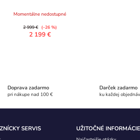
Momentálne nedostupné
2 999 €
(–26 %)
2 199 €
O
v
l
á
Doprava zadarmo
Darček zadarmo
d
pri nákupe nad 100 €
ku každej objedná
a
c
i
e
p
ZNÍCKY SERVIS
UŽITOČNÉ INFORMÁCI
r
v
t
Najčastejšie otázky