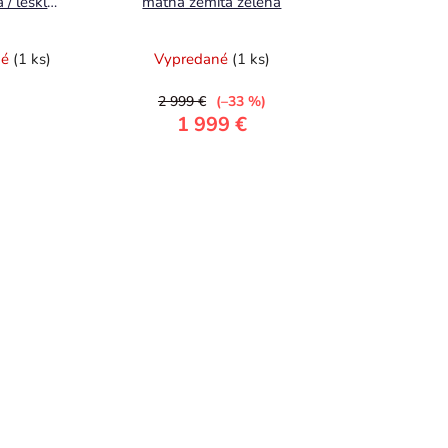
/ lesklá
matná zemitá zelená
né
(1 ks)
Vypredané
(1 ks)
2 999 €
(–33 %)
1 999 €