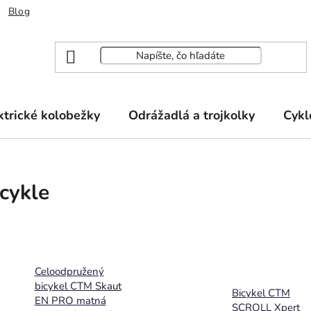
Blog
ktrické kolobežky
Odrážadlá a trojkolky
Cykl
cykle
Celoodpružený
bicykel CTM Skaut
Bicykel CTM
EN PRO matná
SCROLL Xpert