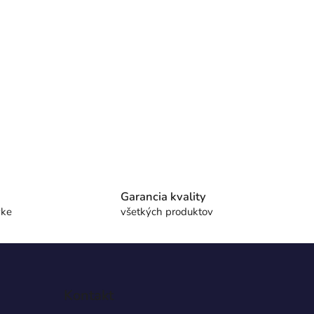
Garancia kvality
vke
všetkých produktov
E
Kontakt