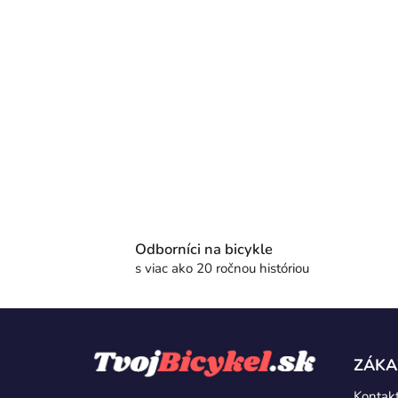
Odborníci na bicykle
s viac ako 20 ročnou históriou
Z
á
ZÁKA
p
Kontak