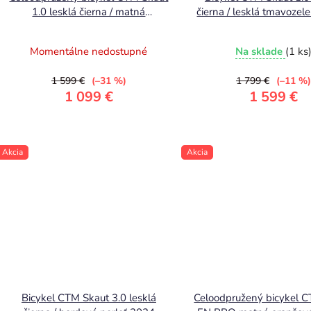
d
1.0 lesklá čierna / matná
čierna / lesklá tmavoze
sivomodrá 2025
u
k
Momentálne nedostupné
Na sklade
(1 ks
t
1 599 €
(–31 %)
1 799 €
(–11 %)
o
1 099 €
1 599 €
v
Akcia
Akcia
Bicykel CTM Skaut 3.0 lesklá
Celoodpružený bicykel 