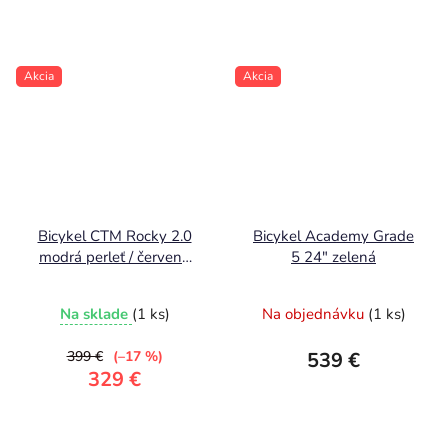
Akcia
Akcia
Bicykel CTM Rocky 2.0
Bicykel Academy Grade
modrá perleť / červená
5 24" zelená
2025
Na sklade
(1 ks)
Na objednávku
(1 ks)
399 €
(–17 %)
539 €
329 €