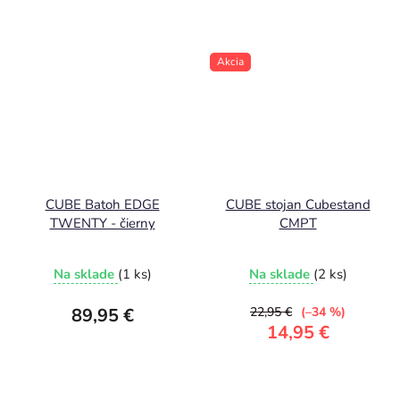
Akcia
CUBE Batoh EDGE
CUBE stojan Cubestand
TWENTY - čierny
CMPT
Na sklade
(1 ks)
Na sklade
(2 ks)
89,95 €
22,95 €
(–34 %)
14,95 €