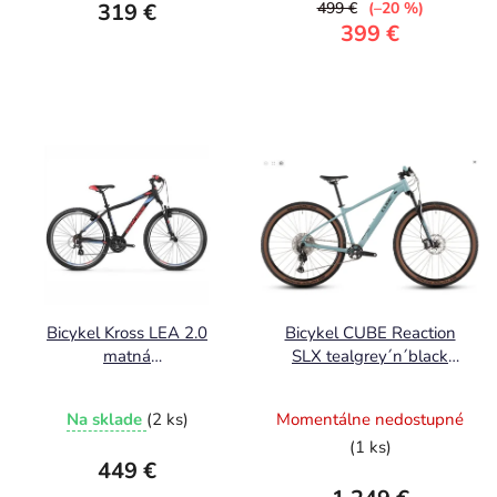
319 €
499 €
(–20 %)
399 €
Bicykel Kross LEA 2.0
Bicykel CUBE Reaction
matná
SLX tealgrey´n´black
čierna/malinová/fialová
2026
Na sklade
(2 ks)
Momentálne nedostupné
(1 ks)
449 €