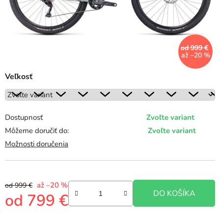
od 999 €
až –20 %
Veľkosť
Dostupnosť
Zvoľte variant
Môžeme doručiť do:
Zvoľte variant
Možnosti doručenia
až –20 %
od 999 €
DO KOŠÍKA
od
799 €
Jednotková cena: