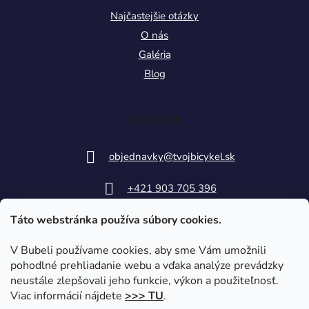
Najčastejšie otázky
O nás
Galéria
Blog
Kontakt
objednavky
@
tvojbicykel.sk
+421 903 705 396
Táto webstránka používa súbory cookies.
V Bubeli používame cookies, aby sme Vám umožnili
pohodlné prehliadanie webu a vďaka analýze prevádzky
neustále zlepšovali jeho funkcie, výkon a použiteľnosť.
Viac informácií nájdete
>>> TU
.