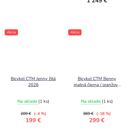
1 249 €
Akcia
Akcia
Bicykel CTM Jenny žltá
Bicykel CTM Benny
2026
matná čierna / oranžová
2026 9,3 Kg !
Na sklade
(1 ks)
Na sklade
(1 ks)
209 €
(–4 %)
369 €
(–18 %)
199 €
299 €