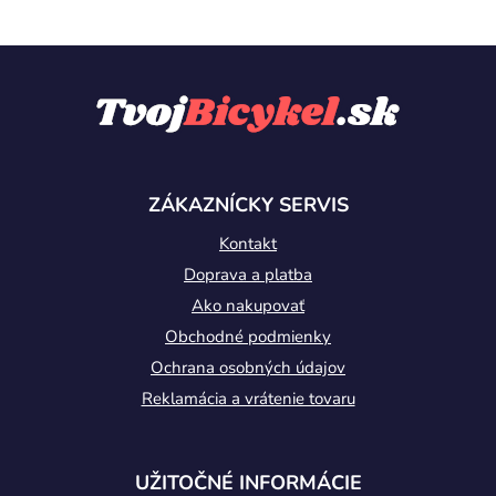
Z
á
p
ä
t
ZÁKAZNÍCKY SERVIS
i
Kontakt
e
Doprava a platba
Ako nakupovať
Obchodné podmienky
Ochrana osobných údajov
Reklamácia a vrátenie tovaru
UŽITOČNÉ INFORMÁCIE