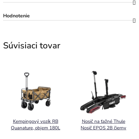
Hodnotenie
Súvisiaci tovar
Kempingový vozík RB
Nosič na ťažné Thule
Quanature, objem 180L
Nosič EPOS 2B čierny