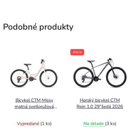
Podobné produkty
Akcia
Bicykel CTM Missy
Horský bicykel CTM
matná svetloružová
Rein 1.0 29"šedá 2026
perleť / biela 2025
Vypredané
(1 ks)
Na sklade
(3 ks)