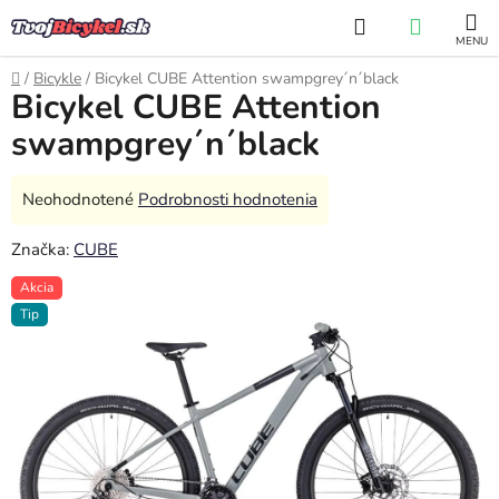
Prejsť
Hľadať
NÁKUP
na
obsah
KOŠÍK
Domov
/
Bicykle
/
Bicykel CUBE Attention swampgrey´n´black
Bicykel CUBE Attention
swampgrey´n´black
Priemerné
Neohodnotené
Podrobnosti hodnotenia
hodnotenie
Značka:
CUBE
produktu
je
Akcia
0,0
Tip
z
5
hviezdičiek.