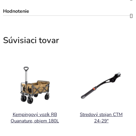
Hodnotenie
Súvisiaci tovar
Kempingový vozík RB
Stredový stojan CTM
Quanature, objem 180L
24-29"