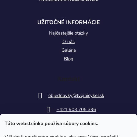
UŽITOČNÉ INFORMÁCIE
Najčastejšie otázky
O nás
Galéria
Blog
Kontakt
objednavky
@
tvojbicykel.sk
+421 903 705 396
Táto webstránka používa súbory cookies.