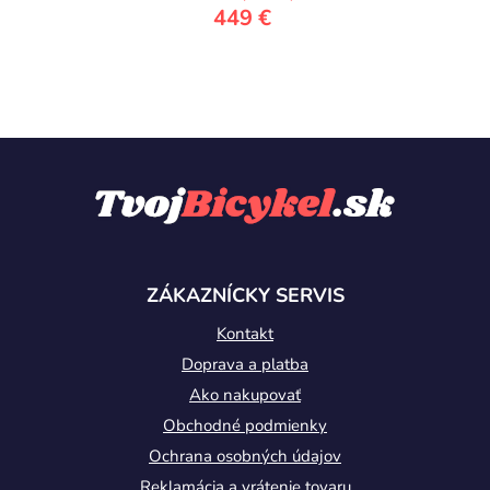
449 €
Z
á
p
ä
t
ZÁKAZNÍCKY SERVIS
i
Kontakt
e
Doprava a platba
Ako nakupovať
Obchodné podmienky
Ochrana osobných údajov
Reklamácia a vrátenie tovaru