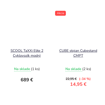
Akcia
SCOOL TaXXi Elite 2
CUBE stojan Cubestand
Cyklovozík modrý
CMPT
Na sklade
(1 ks)
Na sklade
(2 ks)
689 €
22,95 €
(–34 %)
14,95 €