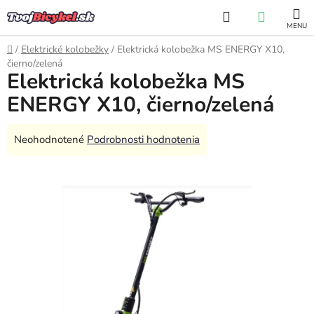
Prejsť
Hľadať
NÁKUP
na
obsah
KOŠÍK
Domov
/
Elektrické kolobežky
/
Elektrická kolobežka MS ENERGY X10,
čierno/zelená
Elektrická kolobežka MS
ENERGY X10, čierno/zelená
Priemerné
Neohodnotené
Podrobnosti hodnotenia
hodnotenie
produktu
je
0,0
z
5
hviezdičiek.