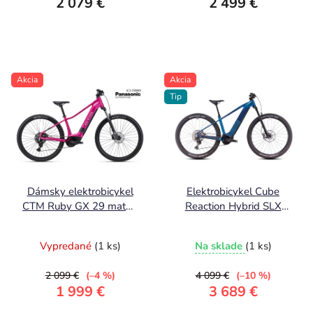
2 079 €
2 499 €
Akcia
Akcia
Tip
Dámsky elektrobicykel
Elektrobicykel Cube
CTM Ruby GX 29 matná
Reaction Hybrid SLX
ružová 2026
800 nebula´n´blue 2025
Vypredané
(1 ks)
Na sklade
(1 ks)
2 099 €
(–4 %)
4 099 €
(–10 %)
1 999 €
3 689 €