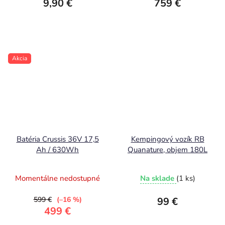
9,90 €
759 €
Akcia
Batéria Crussis 36V 17,5
Kempingový vozík RB
Ah / 630Wh
Quanature, objem 180L
Momentálne nedostupné
Na sklade
(1 ks)
599 €
(–16 %)
99 €
499 €