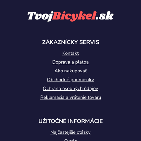
Z
á
p
ä
t
ZÁKAZNÍCKY SERVIS
i
Kontakt
e
Doprava a platba
Ako nakupovať
Obchodné podmienky
Ochrana osobných údajov
Reklamácia a vrátenie tovaru
UŽITOČNÉ INFORMÁCIE
Najčastejšie otázky
O nás