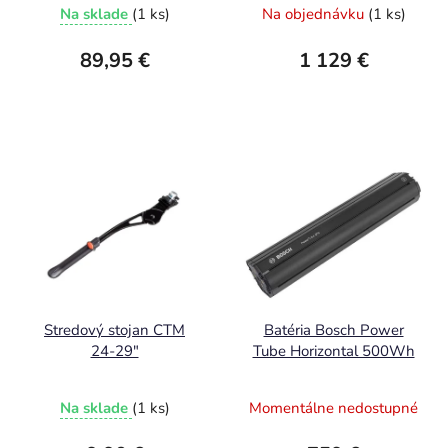
Na sklade
(1 ks)
Na objednávku
(1 ks)
89,95 €
1 129 €
Stredový stojan CTM
Batéria Bosch Power
24-29"
Tube Horizontal 500Wh
Na sklade
(1 ks)
Momentálne nedostupné