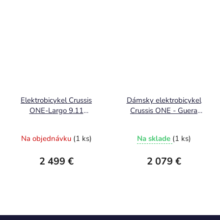
Elektrobicykel Crussis
Dámsky elektrobicykel
ONE-Largo 9.11
Crussis ONE - Guera
(715Wh) 2026
7.11- 715 Wh model
2026
Na objednávku
(1 ks)
Na sklade
(1 ks)
2 499 €
2 079 €