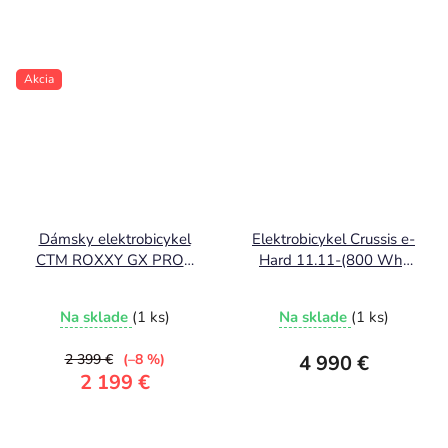
Akcia
Dámsky elektrobicykel
Elektrobicykel Crussis e-
CTM ROXXY GX PRO -
Hard 11.11-(800 Wh)
lesklá čierna / matná
Avinox DJI
čierna 2025
Na sklade
(1 ks)
Na sklade
(1 ks)
2 399 €
(–8 %)
4 990 €
2 199 €