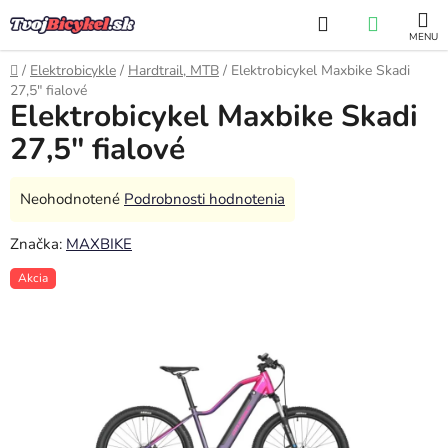
Prejsť
Hľadať
NÁKUP
na
obsah
KOŠÍK
Domov
/
Elektrobicykle
/
Hardtrail, MTB
/
Elektrobicykel Maxbike Skadi
27,5" fialové
Elektrobicykel Maxbike Skadi
27,5" fialové
Priemerné
Neohodnotené
Podrobnosti hodnotenia
hodnotenie
Značka:
MAXBIKE
produktu
je
Akcia
0,0
z
5
hviezdičiek.