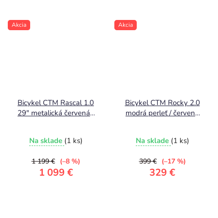
Akcia
Akcia
Bicykel CTM Rascal 1.0
Bicykel CTM Rocky 2.0
29" metalická červená /
modrá perleť / červená
čierná
2025
Na sklade
(1 ks)
Na sklade
(1 ks)
1 199 €
(–8 %)
399 €
(–17 %)
1 099 €
329 €