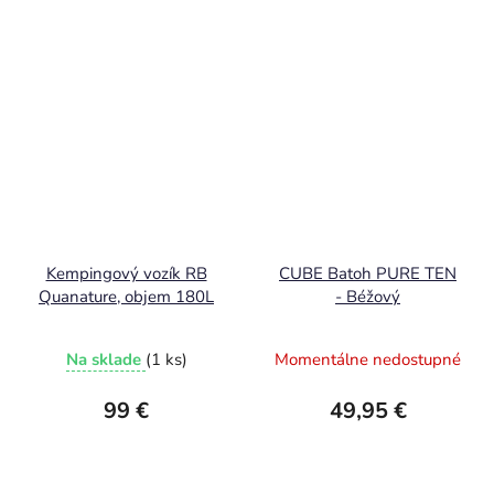
Kempingový vozík RB
CUBE Batoh PURE TEN
Quanature, objem 180L
- Béžový
Na sklade
(1 ks)
Momentálne nedostupné
99 €
49,95 €