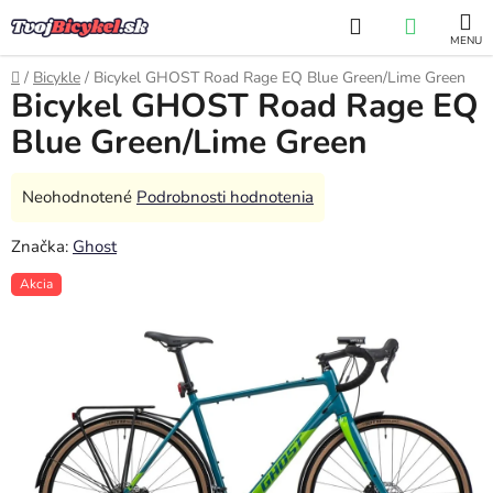
Prejsť
Hľadať
NÁKUP
na
obsah
KOŠÍK
Domov
/
Bicykle
/
Bicykel GHOST Road Rage EQ Blue Green/Lime Green
Bicykel GHOST Road Rage EQ
Blue Green/Lime Green
Priemerné
Neohodnotené
Podrobnosti hodnotenia
hodnotenie
Značka:
Ghost
produktu
je
Akcia
0,0
z
5
hviezdičiek.