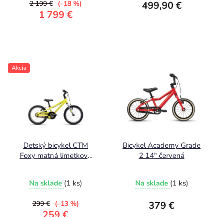
2 199 €
(–18 %)
499,90 €
1 799 €
Akcia
Detský bicykel CTM
Bicykel Academy Grade
Foxy matná limetková
2 14" červená
2026 6,45kg
Na sklade
(1 ks)
Na sklade
(1 ks)
299 €
(–13 %)
379 €
259 €