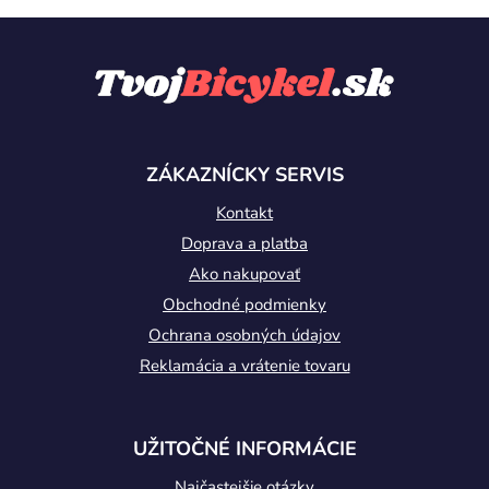
Z
á
p
ä
t
ZÁKAZNÍCKY SERVIS
i
Kontakt
e
Doprava a platba
Ako nakupovať
Obchodné podmienky
Ochrana osobných údajov
Reklamácia a vrátenie tovaru
UŽITOČNÉ INFORMÁCIE
Najčastejšie otázky