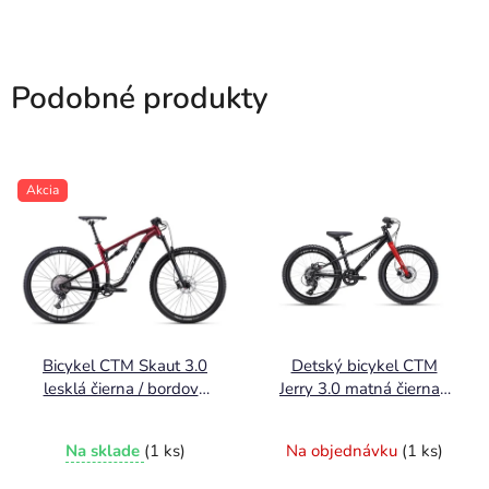
Podobné produkty
Akcia
Bicykel CTM Skaut 3.0
Detský bicykel CTM
lesklá čierna / bordová
Jerry 3.0 matná čierna /
perleť 2024
červená 2025
Na sklade
(1 ks)
Na objednávku
(1 ks)