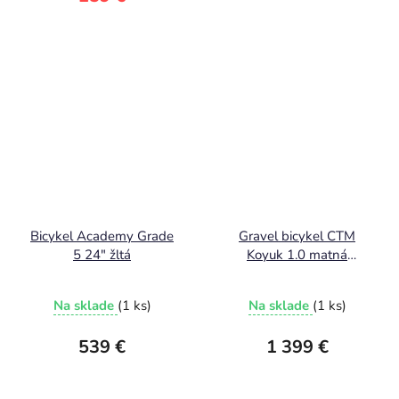
Bicykel Academy Grade
Gravel bicykel CTM
5 24" žltá
Koyuk 1.0 matná
tehlová 2026
Na sklade
(1 ks)
Na sklade
(1 ks)
539 €
1 399 €