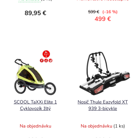
89,95 €
599 €
(–16 %)
499 €
SCOOL TaXXi Elite 1
Nosič Thule Eazyfold XT
Cyklovozík žltý
939 3-bicykle
Na objednávku
Na objednávku
(1 ks)