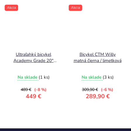
Akcia
Akcia
Ultraľahký bicykel
Bicykel CTM Willy
Academy Grade 20"
matná čierna / limetková
zelený 7,5kg
Na sklade
(1 ks)
Na sklade
(3 ks)
489 €
(–8 %)
309,90 €
(–6 %)
449 €
289,90 €