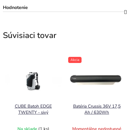
Hodnotenie
Súvisiaci tovar
Akcia
CUBE Batoh EDGE
Batéria Crussis 36V 17,5
TWENTY - sivý
Ah / 630Wh
Na sklade
(1 ks)
Momentálne nedostupné