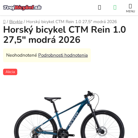
Prejsť
Hľadať
NÁKUP
na
obsah
KOŠÍK
Domov
/
Bicykle
/
Horský bicykel CTM Rein 1.0 27,5" modrá 2026
Horský bicykel CTM Rein 1.0
27,5" modrá 2026
Priemerné
Neohodnotené
Podrobnosti hodnotenia
hodnotenie
produktu
Akcia
je
0,0
z
5
hviezdičiek.