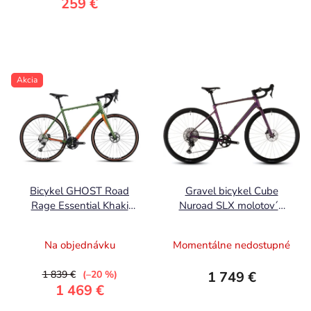
259 €
Akcia
Bicykel GHOST Road
Gravel bicykel Cube
Rage Essential Khaki
Nuroad SLX molotov´n
Gloss/Orange
´black 2026
Na objednávku
Momentálne nedostupné
1 839 €
(–20 %)
1 749 €
1 469 €