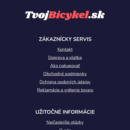
Z
á
p
ä
t
ZÁKAZNÍCKY SERVIS
i
Kontakt
e
Doprava a platba
Ako nakupovať
Obchodné podmienky
Ochrana osobných údajov
Reklamácia a vrátenie tovaru
UŽITOČNÉ INFORMÁCIE
Najčastejšie otázky