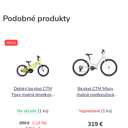
Podobné produkty
Akcia
Detský bicykel CTM
Bicykel CTM Missy
Foxy matná limetková
matná svetloružová
2026 6,45kg
perleť / biela 2025
Na sklade
(1 ks)
Vypredané
(1 ks)
299 €
(–13 %)
319 €