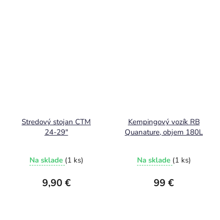
Stredový stojan CTM
Kempingový vozík RB
24-29"
Quanature, objem 180L
Na sklade
(1 ks)
Na sklade
(1 ks)
9,90 €
99 €