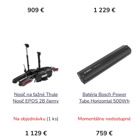
909 €
1 229 €
Nosič na ťažné Thule
Batéria Bosch Power
Nosič EPOS 2B čierny
Tube Horizontal 500Wh
Na objednávku
(1 ks)
Momentálne nedostupné
1 129 €
759 €