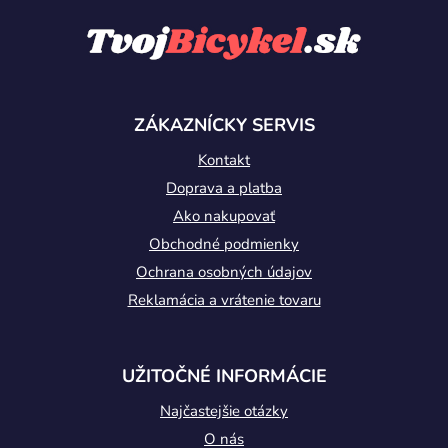
á
p
ä
t
ZÁKAZNÍCKY SERVIS
i
Kontakt
e
Doprava a platba
Ako nakupovať
Obchodné podmienky
Ochrana osobných údajov
Reklamácia a vrátenie tovaru
UŽITOČNÉ INFORMÁCIE
Najčastejšie otázky
O nás