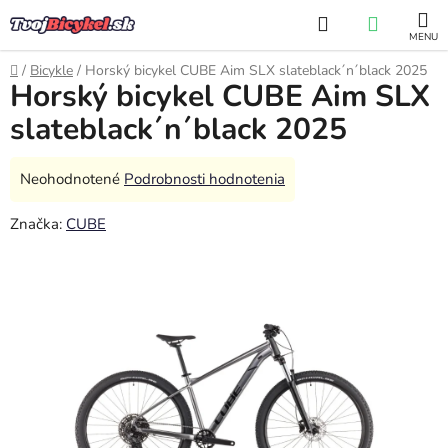
Prejsť
Hľadať
NÁKUP
na
obsah
KOŠÍK
Domov
/
Bicykle
/
Horský bicykel CUBE Aim SLX slateblack´n´black 2025
Horský bicykel CUBE Aim SLX
slateblack´n´black 2025
Priemerné
Neohodnotené
Podrobnosti hodnotenia
hodnotenie
Značka:
CUBE
produktu
je
0,0
z
5
hviezdičiek.