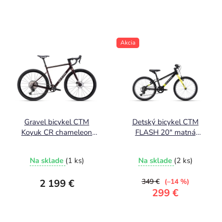
Akcia
Gravel bicykel CTM
Detský bicykel CTM
Koyuk CR chameleon
FLASH 20" matná
2026
čierna 8,2kg !
Na sklade
(1 ks)
Na sklade
(2 ks)
2 199 €
349 €
(–14 %)
299 €