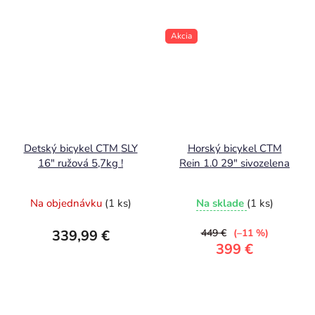
Akcia
Detský bicykel CTM SLY
Horský bicykel CTM
16" ružová 5,7kg !
Rein 1.0 29" sivozelena
Na objednávku
(1 ks)
Na sklade
(1 ks)
339,99 €
449 €
(–11 %)
399 €