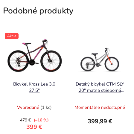
Podobné produkty
Akcia
Bicykel Kross Lea 3.0
Detský bicykel CTM SLY
27.5"
20" matná strieborná
7,4kg !
Vypredané
(1 ks)
Momentálne nedostupné
479 €
(–16 %)
399,99 €
399 €