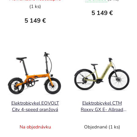
(1 ks)
5 149 €
5 149 €
Elektrobicykel EOVOLT
Elektrobicykel CTM
City 4-speed oranžová
Roxxy GX E- Allroad
matná zlatá 2026
Na objednávku
Objednané
(1 ks)