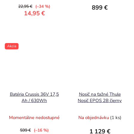
22,95 €
(–34 %)
899 €
14,95 €
Akcia
Batéria Crussis 36V 17,5
Nosič na ťažné Thule
Ah / 630Wh
Nosič EPOS 2B čierny
Momentálne nedostupné
Na objednávku
(1 ks)
599 €
(–16 %)
1 129 €