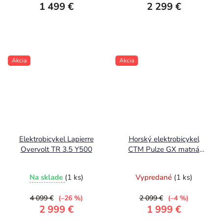
1 499 €
2 299 €
Akcia
Akcia
Elektrobicykel Lapierre
Horský elektrobicykel
Overvolt TR 3.5 Y500
CTM Pulze GX matná
čierná 2026
Na sklade
(1 ks)
Vypredané
(1 ks)
4 099 €
(–26 %)
2 099 €
(–4 %)
2 999 €
1 999 €