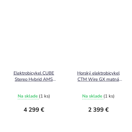
Elektrobicykel CUBE
Horský elektrobicykel
Stereo Hybrid AMS
CTM Wire GX matná
Hybrid ONE44 C:62 Pro
zlatá 2026
400X blackline 2026
Na sklade
(1 ks)
Na sklade
(1 ks)
4 299 €
2 399 €