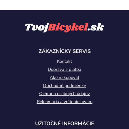
Z
á
p
ä
t
ZÁKAZNÍCKY SERVIS
i
Kontakt
e
Doprava a platba
Ako nakupovať
Obchodné podmienky
Ochrana osobných údajov
Reklamácia a vrátenie tovaru
UŽITOČNÉ INFORMÁCIE