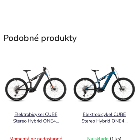
Podobné produkty
Elektrobicykel CUBE
Elektrobicykel CUBE
Stereo Hybrid ONE44
Stereo Hybrid ONE44
HPC SLX800 slabgrey´n
HPC SLX800 nebula´n
´orange 2026
´white 2026
Momentálne nedostupné
Na sklade
(1 ks)