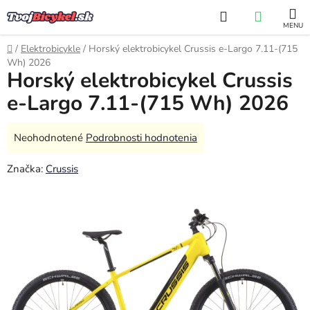
Prejsť
Hľadať
NÁKUP
na
obsah
KOŠÍK
Domov
/
Elektrobicykle
/
Horský elektrobicykel Crussis e-Largo 7.11-(715
Wh) 2026
Horský elektrobicykel Crussis
e-Largo 7.11-(715 Wh) 2026
Priemerné
Neohodnotené
Podrobnosti hodnotenia
hodnotenie
Značka:
Crussis
produktu
je
0,0
z
5
hviezdičiek.