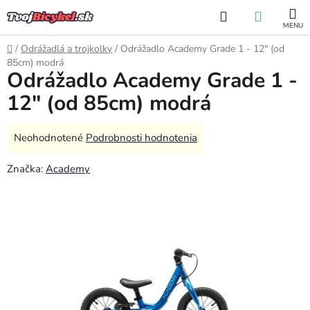
Prejsť
Hľadať
NÁKUP
na
obsah
KOŠÍK
Domov
/
Odrážadlá a trojkolky
/
Odrážadlo Academy Grade 1 - 12" (od
85cm) modrá
Odrážadlo Academy Grade 1 -
12" (od 85cm) modrá
Priemerné
Neohodnotené
Podrobnosti hodnotenia
hodnotenie
Značka:
Academy
produktu
je
0,0
z
5
hviezdičiek.