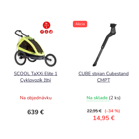
Akcia
SCOOL TaXXi Elite 1
CUBE stojan Cubestand
Cyklovozík žltý
CMPT
Na objednávku
Na sklade
(2 ks)
639 €
22,95 €
(–34 %)
14,95 €