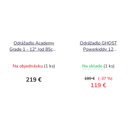
Odrážadlo Academy
Odrážadlo GHOST
Grade 1 - 12" (od 85cm)
Powerkiddy 12
zelená
Rainbow Silver/Red
Gloss
Na objednávku
(1 ks)
Na sklade
(1 ks)
219 €
189 €
(–37 %)
119 €