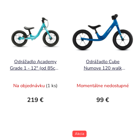
Odrážadlo Academy
Odrážadlo Cube
Grade 1 - 12" (od 85cm)
Numove 120 walk
tyrkysová
topasblue´n´nebula
2026
Na objednávku
(1 ks)
Momentálne nedostupné
219 €
99 €
Akcia