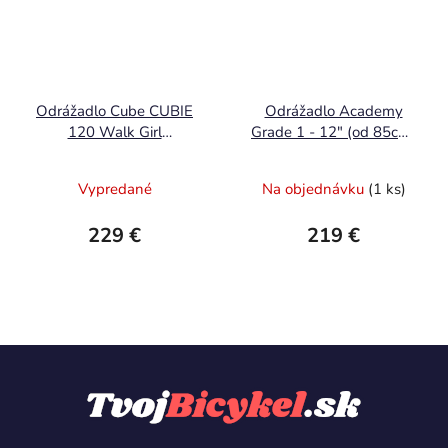
Odrážadlo Cube CUBIE
Odrážadlo Academy
120 Walk Girl
Grade 1 - 12" (od 85cm)
lightblue'n'white
fialová
Vypredané
Na objednávku
(1 ks)
229 €
219 €
Z
á
p