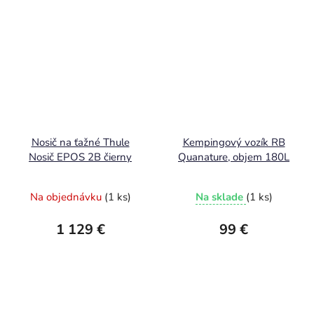
Nosič na ťažné Thule
Kempingový vozík RB
Nosič EPOS 2B čierny
Quanature, objem 180L
Na objednávku
(1 ks)
Na sklade
(1 ks)
1 129 €
99 €