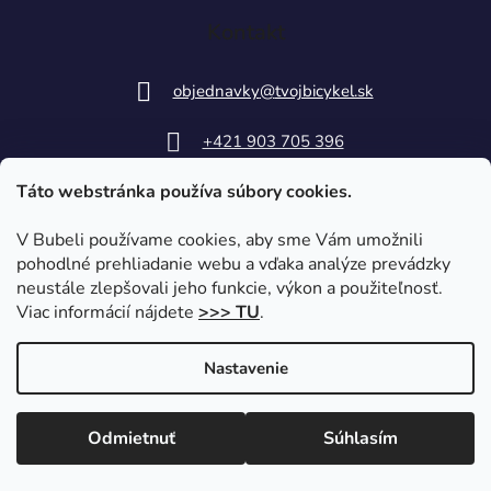
Kontakt
objednavky
@
tvojbicykel.sk
+421 903 705 396
Táto webstránka používa súbory cookies.
V Bubeli používame cookies, aby sme Vám umožnili
pohodlné prehliadanie webu a vďaka analýze prevádzky
neustále zlepšovali jeho funkcie, výkon a použiteľnosť.
Viac informácií nájdete
>>> TU
.
Nastavenie
Vytvoril Shoptet
|
Upravil Balkys
Odmietnuť
Súhlasím
Copyright 2026
TvojBicykel.sk
. Všetky práva vyhradené.
Upraviť nastavenie cookies