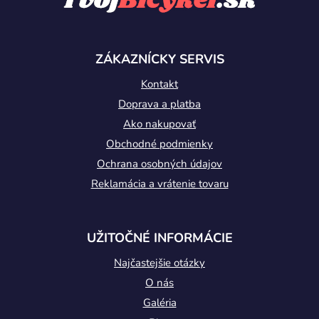
p
c
i
ä
e
t
p
ZÁKAZNÍCKY SERVIS
i
r
v
Kontakt
e
k
Doprava a platba
y
Ako nakupovať
v
Obchodné podmienky
ý
p
Ochrana osobných údajov
i
Reklamácia a vrátenie tovaru
s
u
UŽITOČNÉ INFORMÁCIE
Najčastejšie otázky
O nás
Galéria