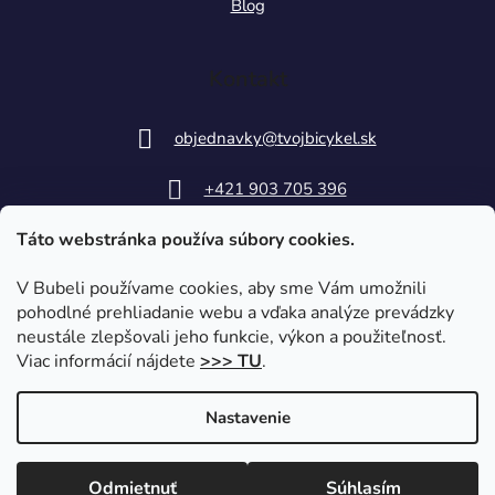
Blog
Kontakt
objednavky
@
tvojbicykel.sk
+421 903 705 396
Táto webstránka používa súbory cookies.
V Bubeli používame cookies, aby sme Vám umožnili
pohodlné prehliadanie webu a vďaka analýze prevádzky
neustále zlepšovali jeho funkcie, výkon a použiteľnosť.
Viac informácií nájdete
>>> TU
.
Nastavenie
Vytvoril Shoptet
|
Upravil Balkys
Odmietnuť
Súhlasím