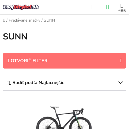
Prejsť
Hľadať
NÁKUP
na
obsah
KOŠÍK
Domov
/
Predávané značky
/
SUNN
SUNN
OTVORIŤ FILTER
R
Radiť podľa:
Najlacnejšie
a
d
V
e
ý
n
p
i
i