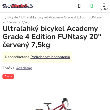
Prejsť
Hľadať
NÁKUP
na
obsah
KOŠÍK
Domov
/
Bicykle
/
Ultraľahký bicykel Academy Grade 4 Edition FUNtasy
20" červený 7,5kg
Ultraľahký bicykel Academy
Grade 4 Edition FUNtasy 20"
červený 7,5kg
Priemerné
Neohodnotené
Podrobnosti hodnotenia
hodnotenie
Značka:
Academy
produktu
je
Akcia
0,0
z
5
hviezdičiek.