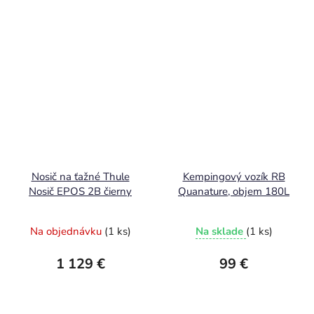
Nosič na ťažné Thule
Kempingový vozík RB
Nosič EPOS 2B čierny
Quanature, objem 180L
Na objednávku
(1 ks)
Na sklade
(1 ks)
1 129 €
99 €