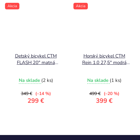
Akcia
Akcia
Detský bicykel CTM
Horský bicykel CTM
FLASH 20" matná
Rein 1.0 27,5" modrá
čierna 8,2kg !
2026
Na sklade
(2 ks)
Na sklade
(1 ks)
349 €
(–14 %)
499 €
(–20 %)
299 €
399 €
Z