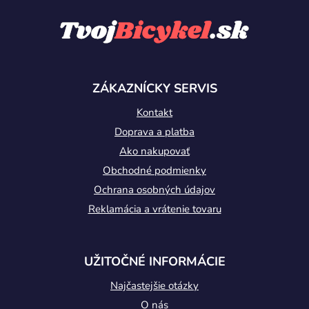
á
p
ä
t
ZÁKAZNÍCKY SERVIS
i
Kontakt
e
Doprava a platba
Ako nakupovať
Obchodné podmienky
Ochrana osobných údajov
Reklamácia a vrátenie tovaru
UŽITOČNÉ INFORMÁCIE
Najčastejšie otázky
O nás