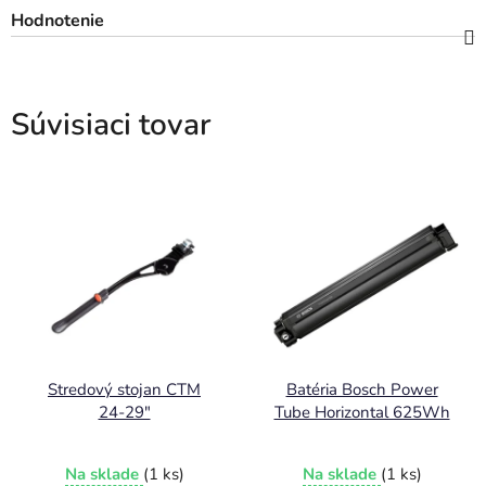
Hodnotenie
Súvisiaci tovar
Stredový stojan CTM
Batéria Bosch Power
24-29"
Tube Horizontal 625Wh
Na sklade
(1 ks)
Na sklade
(1 ks)