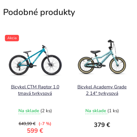
Podobné produkty
Akcia
Bicykel CTM Raptor 1.0
Bicykel Academy Grade
tmavá tyrkysová
2 14" tyrkysová
Na sklade
(2 ks)
Na sklade
(1 ks)
649,99 €
(–7 %)
379 €
599 €