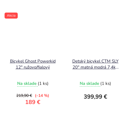
Akcia
Bicykel Ghost Powerkid
Detský bicykel CTM SLY
12" ružovo/fialový
20" matná modrá 7,4kg
!
Na sklade
(1 ks)
Na sklade
(1 ks)
219,90 €
(–14 %)
399,99 €
189 €