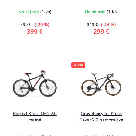
šedá 2026
8,2kg !
Na sklade
(1 ks)
Na sklade
(1 ks)
499 €
(–20 %)
349 €
(–14 %)
399 €
299 €
Akcia
Bicykel Kross LEA 2.0
Gravel bicykel Kross
matná
Esker 2.0 námornícka
čierna/malinová/fialová
modrá / sivá / lesklá