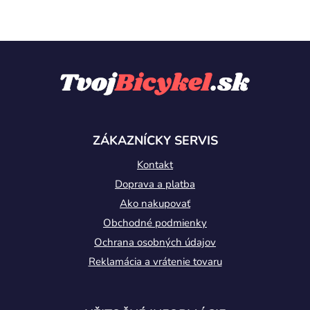
Z
á
p
ä
t
ZÁKAZNÍCKY SERVIS
i
Kontakt
e
Doprava a platba
Ako nakupovať
Obchodné podmienky
Ochrana osobných údajov
Reklamácia a vrátenie tovaru