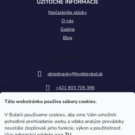
UŽITOČNÉ INFORMÁCIE
Najčastejšie otázky
O nás
Galéria
Blog
Kontakt
objednavky
@
tvojbicykel.sk
+421 903 705 396
Táto webstránka používa súbory cookies.
V Bubeli používame cookies, aby sme Vám umožnili
pohodlné prehliadanie webu a vďaka analýze prevádzky
neustále zlepšovali jeho funkcie, výkon a použiteľnosť.
Viac informácií nájdete
>>> TU
.