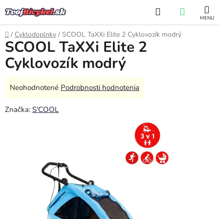
Prejsť
Hľadať
NÁKUP
na
obsah
KOŠÍK
Domov
/
Cyklodoplnky
/
SCOOL TaXXi Elite 2 Cyklovozík modrý
SCOOL TaXXi Elite 2
Cyklovozík modrý
Priemerné
Neohodnotené
Podrobnosti hodnotenia
hodnotenie
Značka:
S'COOL
produktu
je
0,0
z
5
hviezdičiek.