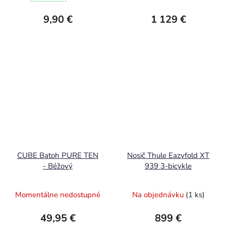
9,90 €
1 129 €
CUBE Batoh PURE TEN
Nosič Thule Eazyfold XT
- Béžový
939 3-bicykle
Momentálne nedostupné
Na objednávku
(1 ks)
49,95 €
899 €