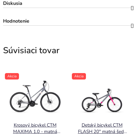
Diskusia
Hodnotenie
Súvisiaci tovar
Akcia
Akcia
Krosový bicykel CTM
Detský bicykel CTM
MAXIMA 1.0 - matná
FLASH 20" matná šedá