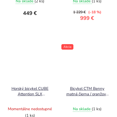
Na sklade
(2 ks)
Na sklade
(1 ks)
449 €
1 229 €
(–18 %)
999 €
Akcia
Horský bicykel CUBE
Bicykel CTM Benny
Attention SLX
matná čierna / oranžová
purplegalaxy´n´black
2026 9,3 Kg !
MODEL 2026
Momentálne nedostupné
Na sklade
(1 ks)
(1 ks)