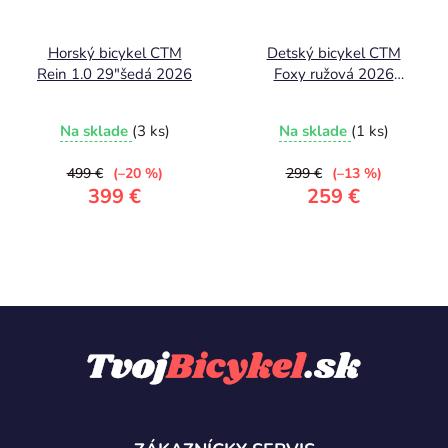
Horský bicykel CTM
Detský bicykel CTM
Rein 1.0 29"šedá 2026
Foxy ružová 2026
6,45kg
Na sklade
(3 ks)
Na sklade
(1 ks)
499 €
(–20 %)
299 €
(–13 %)
399 €
259 €
Z
á
p
ä
t