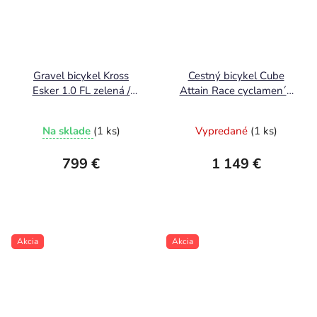
Gravel bicykel Kross
Cestný bicykel Cube
Esker 1.0 FL zelená /
Attain Race cyclamen´n
grafitová / lesklá 2026
´black 2026
Na sklade
(1 ks)
Vypredané
(1 ks)
799 €
1 149 €
Akcia
Akcia