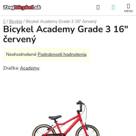
Prejsť
Hľadať
NÁKUP
na
obsah
KOŠÍK
Domov
/
Bicykle
/
Bicykel Academy Grade 3 16" červený
Bicykel Academy Grade 3 16"
červený
Priemerné
Neohodnotené
Podrobnosti hodnotenia
hodnotenie
Značka:
Academy
produktu
je
0,0
z
5
hviezdičiek.