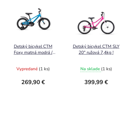
Detský bicykel CTM
Detský bicykel CTM SLY
Foxy matná modrá /
20" ružová 7,4kg !
čierna 2025
Vypredané
(1 ks)
Na sklade
(1 ks)
269,90 €
399,99 €