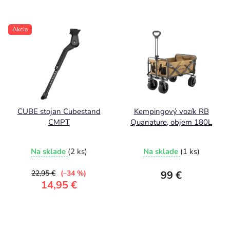
Akcia
CUBE stojan Cubestand
Kempingový vozík RB
CMPT
Quanature, objem 180L
Na sklade
(2 ks)
Na sklade
(1 ks)
22,95 €
(–34 %)
99 €
14,95 €