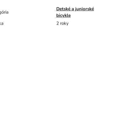
Detské a juniorské
gória
bicykle
ka
2 roky