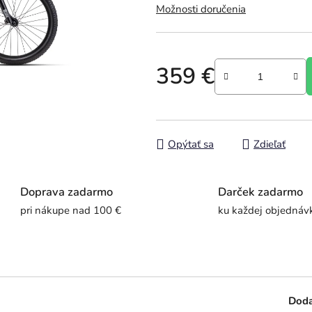
Možnosti doručenia
z
5
hviezdičiek.
359 €
Jednotková cena:
Opýtať sa
Zdieľať
Doprava zadarmo
Darček zadarmo
pri nákupe nad 100 €
ku každej objednáv
Doda