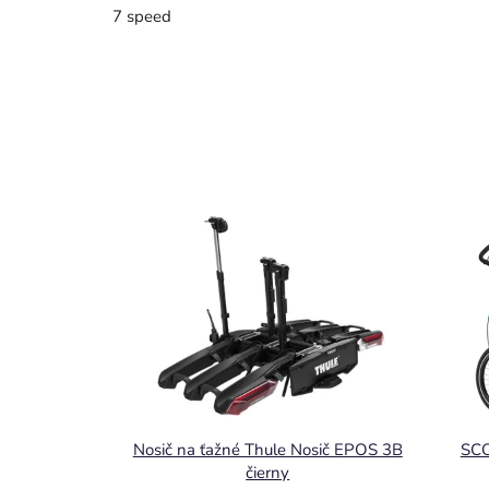
7 speed
Nosič na ťažné Thule Nosič EPOS 3B
SCO
čierny