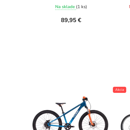
Na sklade
(1 ks)
89,95 €
Akcia