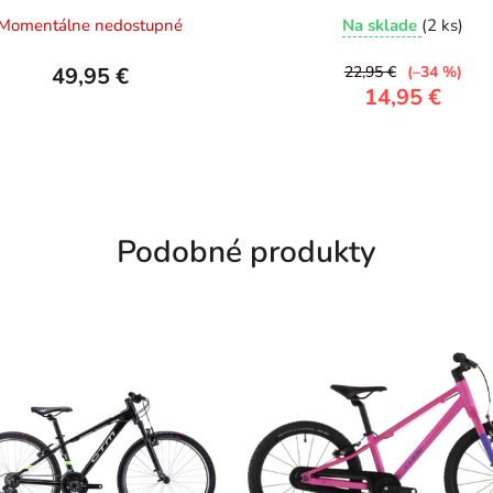
Momentálne nedostupné
Na sklade
(2 ks)
49,95 €
22,95 €
(–34 %)
14,95 €
Podobné produkty