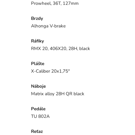
Prowheel, 36T, 127mm
Brzdy
Alhonga V-brake
Ráfiky
RMX 20, 406X20, 28H, black
Plášte
X-Caliber 20x1,75"
Náboje
Matrix alloy 28H QR black
Pedále
TU 802A
Reťaz