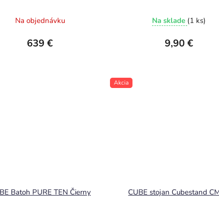
Na objednávku
Na sklade
(1 ks)
639 €
9,90 €
Akcia
BE Batoh PURE TEN Čierny
CUBE stojan Cubestand C