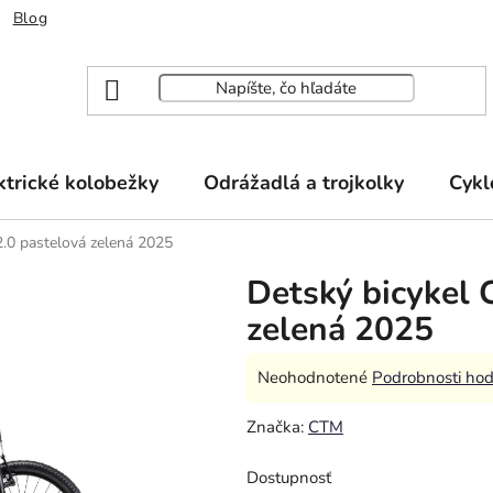
Blog
ktrické kolobežky
Odrážadlá a trojkolky
Cykl
2.0 pastelová zelená 2025
Detský bicykel 
zelená 2025
Priemerné
Neohodnotené
Podrobnosti hod
hodnotenie
Značka:
CTM
produktu
je
Dostupnosť
0,0