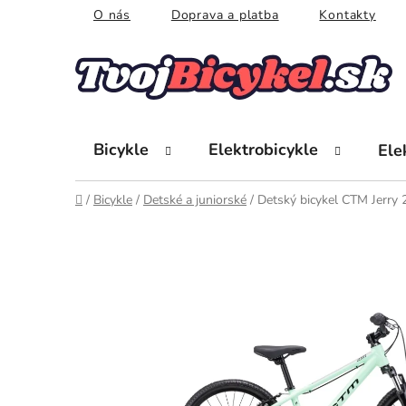
Prejsť
O nás
Doprava a platba
Kontakty
na
obsah
Bicykle
Elektrobicykle
Ele
Domov
/
Bicykle
/
Detské a juniorské
/
Detský bicykel CTM Jerry 