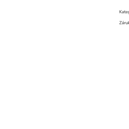
Kate
Záru