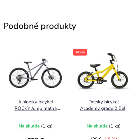
Podobné produkty
Akcia
Juniorský bicykel
Detský bicykel
ROCKY Jump matná
Academy grade 2 Belt
sivá / ružová 2025
14" od 95cm žltý
Na sklade
(1 ks)
Na sklade
(1 ks)