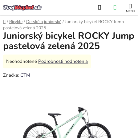
Prejsť
Hľadať
NÁKUP
na
obsah
KOŠÍK
Domov
/
Bicykle
/
Detské a juniorské
/
Juniorský bicykel ROCKY Jump
pastelová zelená 2025
Juniorský bicykel ROCKY Jump
pastelová zelená 2025
Priemerné
Neohodnotené
Podrobnosti hodnotenia
hodnotenie
Značka:
CTM
produktu
je
0,0
z
5
hviezdičiek.