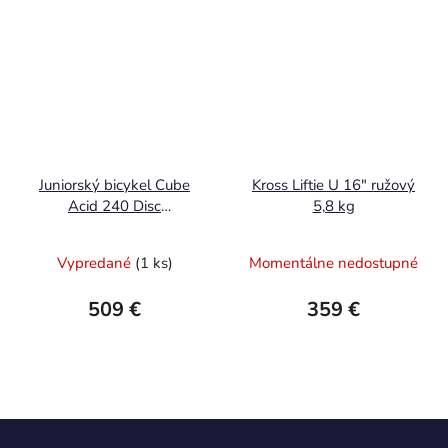
Juniorský bicykel Cube
Kross Liftie U 16" ružový
Acid 240 Disc
5,8 kg
actionteam 2025
Vypredané
(1 ks)
Momentálne nedostupné
509 €
359 €
Z