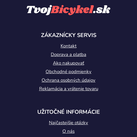
á
p
ä
t
ZÁKAZNÍCKY SERVIS
i
Kontakt
e
Doprava a platba
Ako nakupovať
Obchodné podmienky
Ochrana osobných údajov
Reklamácia a vrátenie tovaru
UŽITOČNÉ INFORMÁCIE
Najčastejšie otázky
O nás