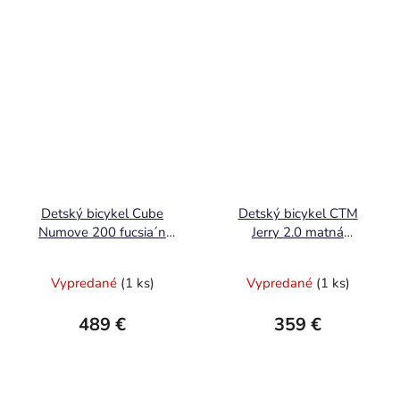
Detský bicykel Cube
Detský bicykel CTM
Numove 200 fucsia´n
Jerry 2.0 matná
´plum 2026
svetloružová / sivá 2025
Vypredané
(1 ks)
Vypredané
(1 ks)
489 €
359 €