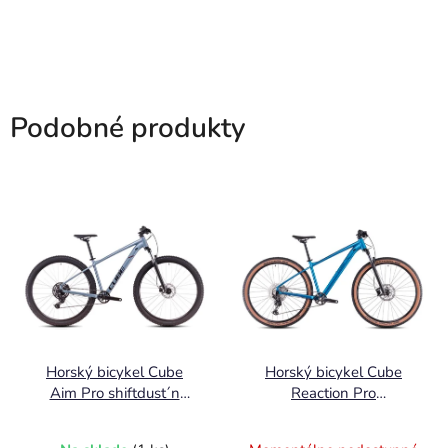
Podobné produkty
Horský bicykel Cube
Horský bicykel Cube
Aim Pro shiftdust´n
Reaction Pro
´black 2025
metallicteal´n´holo 2025