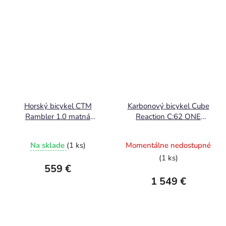
Horský bicykel CTM
Karbonový bicykel Cube
Rambler 1.0 matná
Reaction C:62 ONE
tmavosivá / lesklá čierna
dazzle´n´black 2025
2025
Na sklade
(1 ks)
Momentálne nedostupné
(1 ks)
559 €
1 549 €