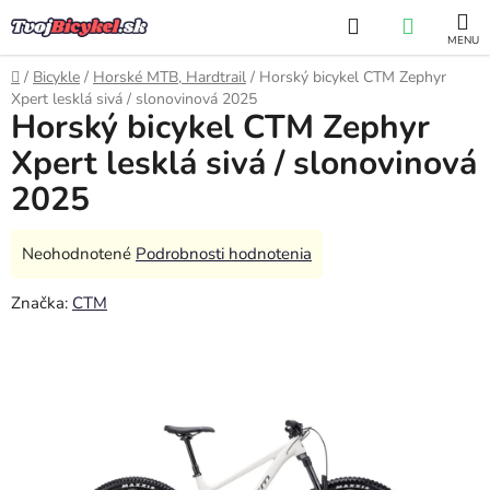
Prejsť
Hľadať
NÁKUP
na
obsah
KOŠÍK
Domov
/
Bicykle
/
Horské MTB, Hardtrail
/
Horský bicykel CTM Zephyr
Xpert lesklá sivá / slonovinová 2025
Horský bicykel CTM Zephyr
Xpert lesklá sivá / slonovinová
2025
Priemerné
Neohodnotené
Podrobnosti hodnotenia
hodnotenie
Značka:
CTM
produktu
je
0,0
z
5
hviezdičiek.