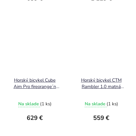
Horský bicykel Cube
Horský bicykel CTM
Aim Pro fireorange´n
Rambler 1.0 matná
´black 2025
čierna / strieborná 2025
Na sklade
(1 ks)
Na sklade
(1 ks)
629 €
559 €