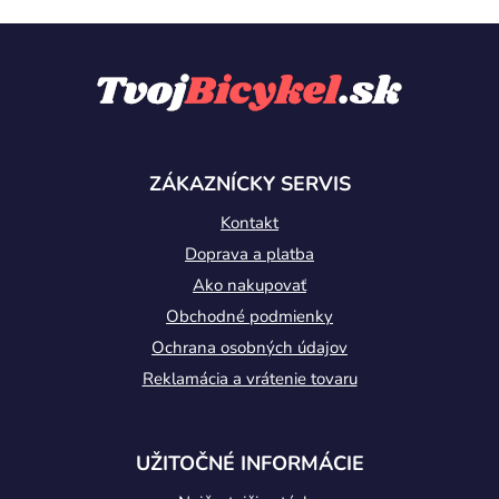
Z
á
p
ä
t
ZÁKAZNÍCKY SERVIS
i
Kontakt
e
Doprava a platba
Ako nakupovať
Obchodné podmienky
Ochrana osobných údajov
Reklamácia a vrátenie tovaru
UŽITOČNÉ INFORMÁCIE