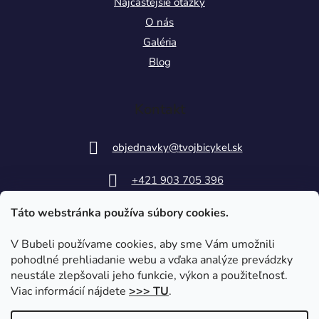
Najčastejšie otázky
O nás
Galéria
Blog
Kontakt
objednavky
@
tvojbicykel.sk
+421 903 705 396
Táto webstránka používa súbory cookies.
V Bubeli používame cookies, aby sme Vám umožnili
pohodlné prehliadanie webu a vďaka analýze prevádzky
neustále zlepšovali jeho funkcie, výkon a použiteľnosť.
Viac informácií nájdete
>>> TU
.