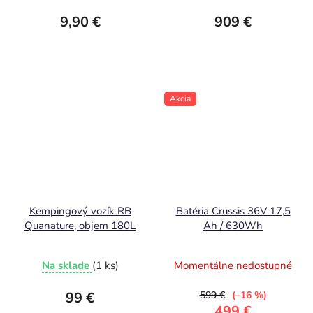
9,90 €
909 €
Akcia
Kempingový vozík RB
Batéria Crussis 36V 17,5
Quanature, objem 180L
Ah / 630Wh
Na sklade
(1 ks)
Momentálne nedostupné
99 €
599 €
(–16 %)
499 €