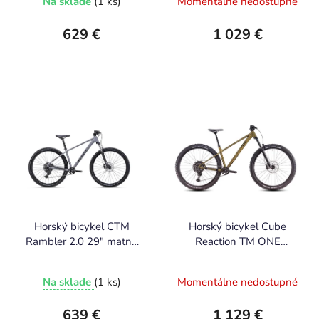
Na sklade
(1 ks)
Momentálne nedostupné
629 €
1 029 €
Horský bicykel CTM
Horský bicykel Cube
Rambler 2.0 29" matná
Reaction TM ONE
tmavosivá / lesklá čierna
goldenlime´n´black
2025
2025
Na sklade
(1 ks)
Momentálne nedostupné
639 €
1 129 €