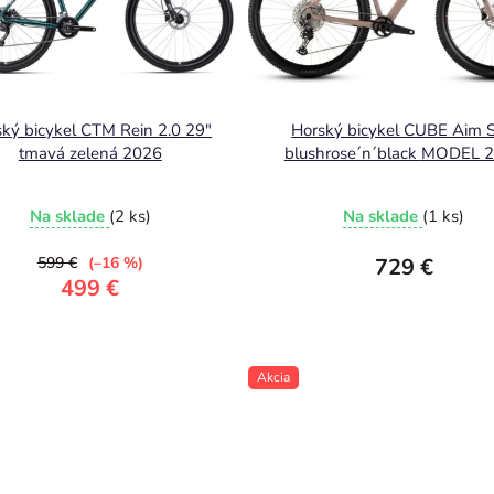
ký bicykel CTM Rein 2.0 29"
Horský bicykel CUBE Aim 
tmavá zelená 2026
blushrose´n´black M
Na sklade
(2 ks)
Na sklade
(1 ks)
599 €
(–16 %)
729 €
499 €
Akcia