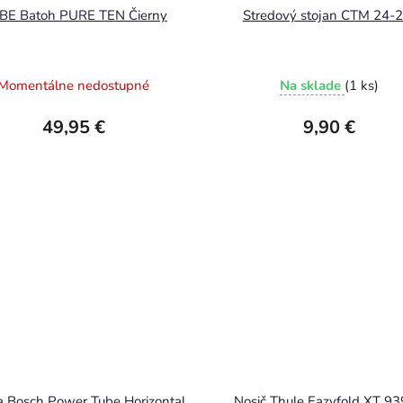
BE Batoh PURE TEN Čierny
Stredový stojan CTM 24-2
Momentálne nedostupné
Na sklade
(1 ks)
49,95 €
9,90 €
a Bosch Power Tube Horizontal
Nosič Thule Eazyfold XT 93