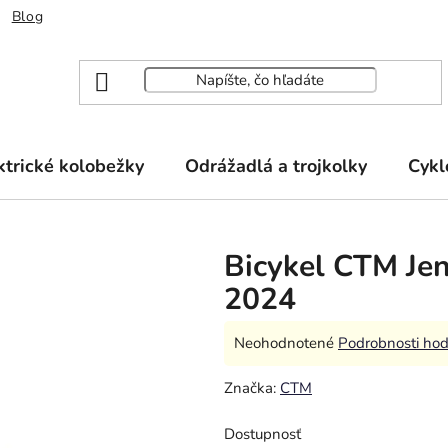
Blog
ktrické kolobežky
Odrážadlá a trojkolky
Cykl
Bicykel CTM Jen
2024
Priemerné
Neohodnotené
Podrobnosti hod
hodnotenie
Značka:
CTM
produktu
je
Dostupnosť
0,0