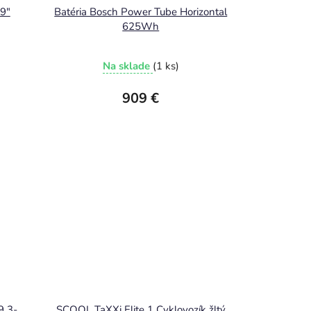
9"
Batéria Bosch Power Tube Horizontal
625Wh
Na sklade
(1 ks)
909 €
9 3-
SCOOL TaXXi Elite 1 Cyklovozík žltý