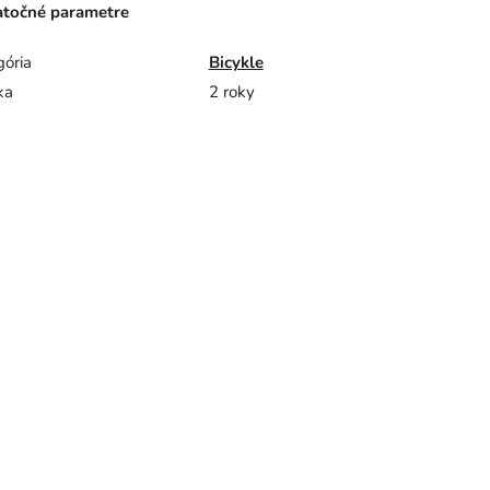
točné parametre
gória
Bicykle
ka
2 roky