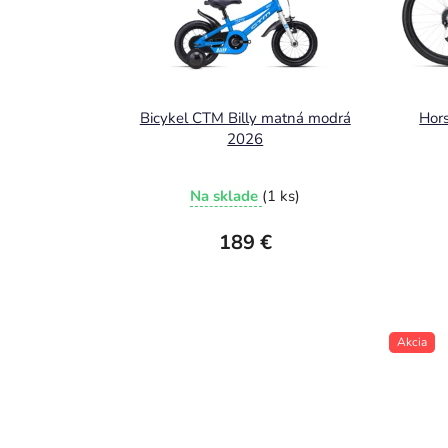
Bicykel CTM Billy matná modrá
Hors
2026
Na sklade
(1 ks)
189 €
Akcia