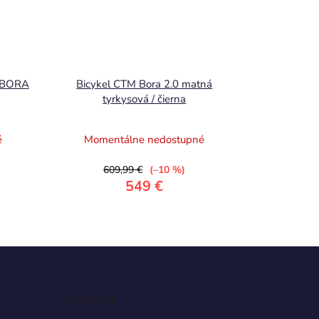
M BORA
Bicykel CTM Bora 2.0 matná
tyrkysová / čierna
é
Momentálne nedostupné
609,99 €
(–10 %)
549 €
E
Kontakt