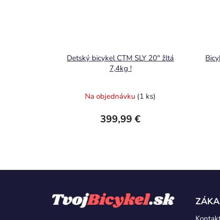
Detský bicykel CTM SLY 20" žltá
Bicy
7,4kg !
Na objednávku
(1 ks)
399,99 €
Z
á
ZÁKA
p
Kontak