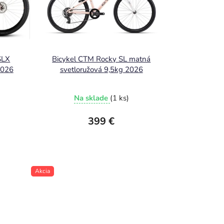
SLX
Bicykel CTM Rocky SL matná
ODEL 2026
svetloružová 9,5kg 2026
Na sklade
(1 ks)
399 €
Akcia