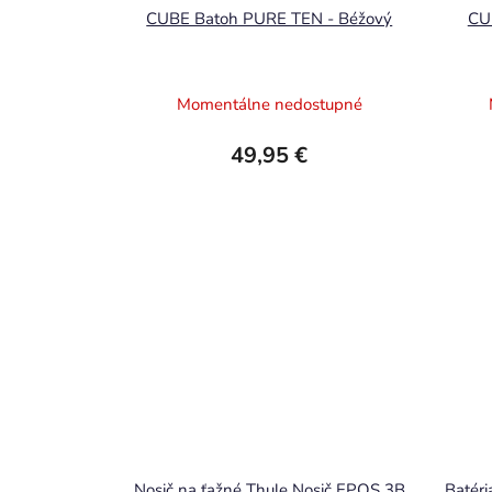
CUBE Batoh PURE TEN - Béžový
CU
Momentálne nedostupné
49,95 €
Nosič na ťažné Thule Nosič EPOS 3B
Batéri