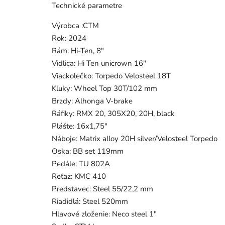
Technické parametre
Výrobca :CTM
Rok: 2024
Rám: Hi-Ten, 8"
Vidlica: Hi Ten unicrown 16"
Viackolečko: Torpedo Velosteel 18T
Kľuky: Wheel Top 30T/102 mm
Brzdy: Alhonga V-brake
Ráfiky: RMX 20, 305X20, 20H, black
Plášte: 16x1,75"
Náboje: Matrix alloy 20H silver/Velosteel Torpedo
Oska: BB set 119mm
Pedále: TU 802A
Reťaz: KMC 410
Predstavec: Steel 55/22,2 mm
Riadidlá: Steel 520mm
Hlavové zloženie: Neco steel 1"