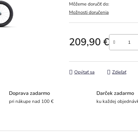
Môžeme doručiť do:
z
Možnosti doručenia
5
hviezdičiek.
209,90 €
Jednotková cena:
Opýtať sa
Zdieľať
Doprava zadarmo
Darček zadarmo
pri nákupe nad 100 €
ku každej objednáv