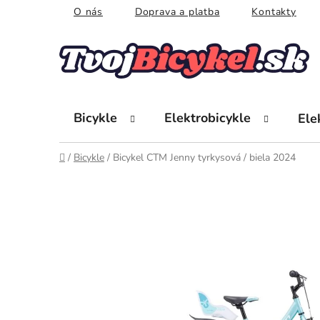
Prejsť
O nás
Doprava a platba
Kontakty
na
obsah
Bicykle
Elektrobicykle
Ele
Domov
/
Bicykle
/
Bicykel CTM Jenny tyrkysová / biela 2024