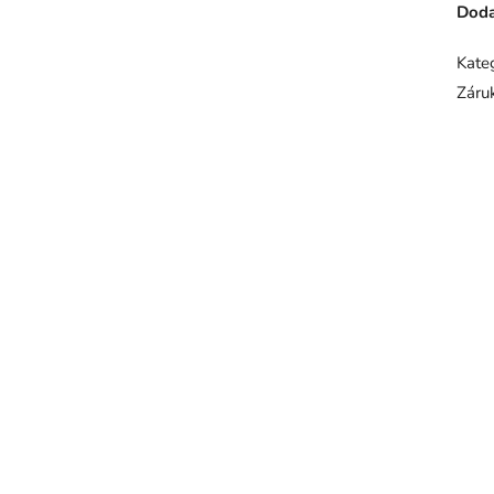
Doda
Kate
Záru