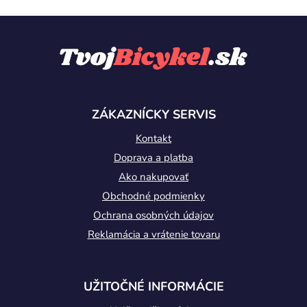
Z
á
p
ä
t
ZÁKAZNÍCKY SERVIS
i
Kontakt
e
Doprava a platba
Ako nakupovať
Obchodné podmienky
Ochrana osobných údajov
Reklamácia a vrátenie tovaru
UŽITOČNÉ INFORMÁCIE