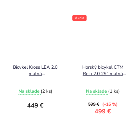
Akcia
Bicykel Kross LEA 2.0
Horský bicykel CTM
matná
Rein 2.0 29" matná
čierna/malinová/fialová
antracitová 2026
Na sklade
(2 ks)
Na sklade
(1 ks)
449 €
599 €
(–16 %)
499 €