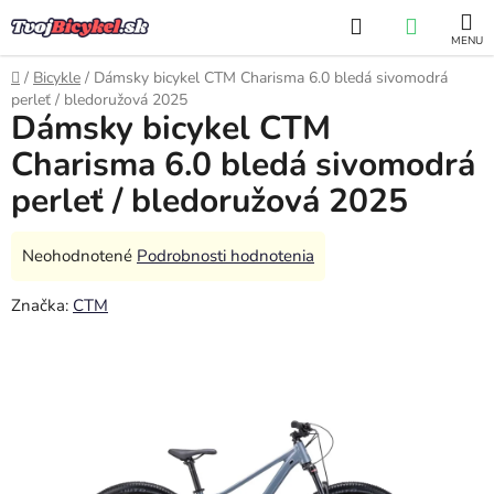
Prejsť
Hľadať
NÁKUP
na
obsah
KOŠÍK
Domov
/
Bicykle
/
Dámsky bicykel CTM Charisma 6.0 bledá sivomodrá
perleť / bledoružová 2025
Dámsky bicykel CTM
Charisma 6.0 bledá sivomodrá
perleť / bledoružová 2025
Priemerné
Neohodnotené
Podrobnosti hodnotenia
hodnotenie
Značka:
CTM
produktu
je
0,0
z
5
hviezdičiek.