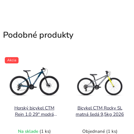
Podobné produkty
Akcia
Horský bicykel CTM
Bicykel CTM Rocky SL
Rein 1.0 29" modrá
matná šedá 9,5kg 2026
2026
Na sklade
(1 ks)
Objednané
(1 ks)