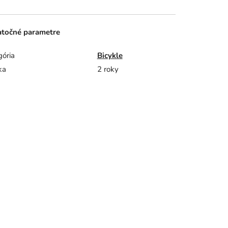
točné parametre
gória
Bicykle
ka
2 roky