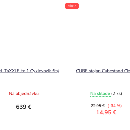
Akcia
 TaXXi Elite 1 Cyklovozík žltý
CUBE stojan Cubestand C
Na objednávku
Na sklade
(2 ks)
639 €
22,95 €
(–34 %)
14,95 €