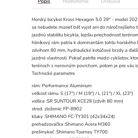
Popis
Hodnotenie
Diskusia
Horský bicykel Kross Hexagon 5.0 29" - model 202
sa nebudete musieť báť vyjsť ani do náročnejšieho t
jazdnú stabilitu bicykla, lepšiu priechodnosť terén
hliníkový rám patria k dominantám tohto horskéh
zdvihom 80 mm, hydraulické kotúčové brzdy a ďal
jazdné vlastnosti. Pokiaľ patríte medzi cyklistov, kt
terénoch s nerovným povrchom, potom je pre vás id
Technické parametre
rám: Performance Aluminium
veľkosť rámu: S (17") / M (19") / L (21") / XL (23")
vidlica :SR SUNTOUR XCE28 (zdvih 80 mm)
stred. zloženie: FP-B902
kľuky :SHIMANO FC-TY301 (42x34x24)
prehadzovačka :Shimano Acera M360
prešmykač :Shimano Tourney TY700