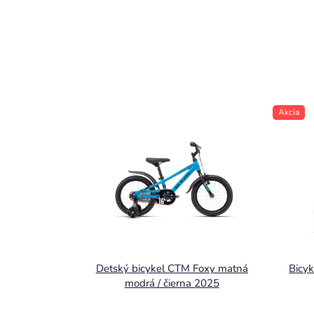
Akcia
Detský bicykel CTM Foxy matná
Bicy
modrá / čierna 2025