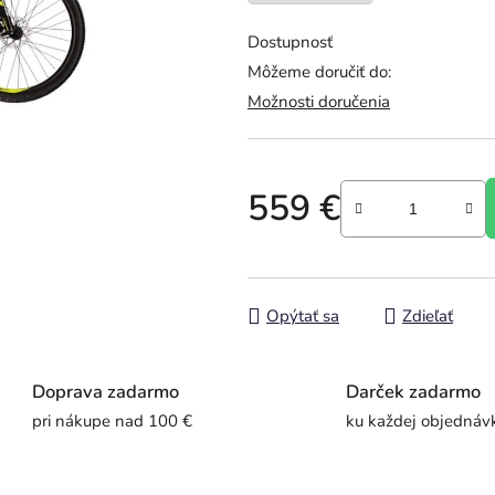
5
hviezdičiek.
Dostupnosť
Môžeme doručiť do:
Možnosti doručenia
559 €
Jednotková cena:
Opýtať sa
Zdieľať
Doprava zadarmo
Darček zadarmo
pri nákupe nad 100 €
ku každej objednáv