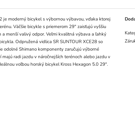
2 je moderný bicykel s výbornou výbavou, vďaka ktorej
Doda
erénu. Väčšie bicykle s priemerom 29" zaisťujú vyššiu
Kate
om a menší valivý odpor. Veľmi kvalitná výbava a ľahký
Záru
o bicykla. Odpružená vidlica SR SUNTOUR XCE28 so
šie odolné Shimano komponenty zaručujú výborné
orí majú radi jazdu v náročnejších terénoch alebo jazdu v
eálnou voľbou horský bicykel Kross Hexagon 5.0 29".