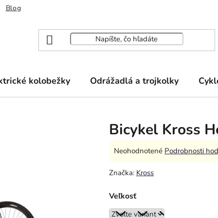
Blog
ktrické kolobežky
Odrážadlá a trojkolky
Cykl
Bicykel Kross H
Priemerné
Neohodnotené
Podrobnosti hod
hodnotenie
Značka:
Kross
produktu
je
Veľkosť
0,0
z