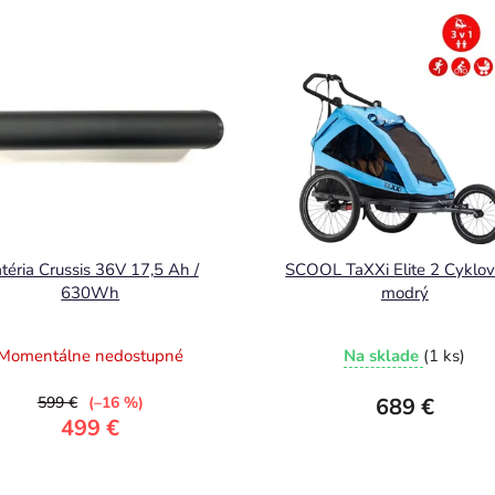
téria Crussis 36V 17,5 Ah /
SCOOL TaXXi Elite 2 Cyklov
630Wh
modrý
Momentálne nedostupné
Na sklade
(1 ks)
599 €
(–16 %)
689 €
499 €