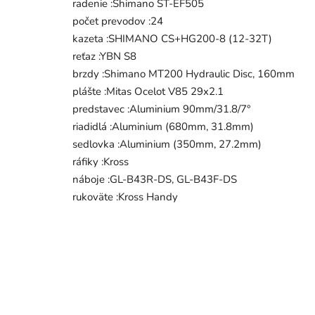
radenie :Shimano ST-EF505
počet prevodov :24
kazeta :SHIMANO CS+HG200-8 (12-32T)
reťaz :YBN S8
brzdy :Shimano MT200 Hydraulic Disc, 160mm
plášte :Mitas Ocelot V85 29x2.1
predstavec :Aluminium 90mm/31.8/7°
riadidlá :Aluminium (680mm, 31.8mm)
sedlovka :Aluminium (350mm, 27.2mm)
ráfiky :Kross
náboje :GL-B43R-DS, GL-B43F-DS
rukoväte :Kross Handy