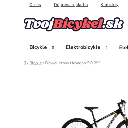
Prejsť
O nás
Doprava a platba
Kontakty
na
obsah
Bicykle
Elektrobicykle
Ele
Domov
/
Bicykle
/
Bicykel Kross Hexagon 5.0 29"